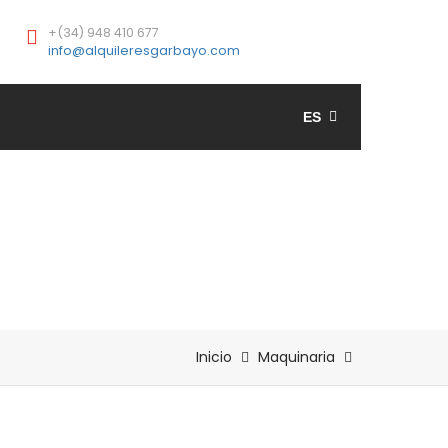
+(34) 948 410 677
info@alquileresgarbayo.com
ES
Inicio
Maquinaria