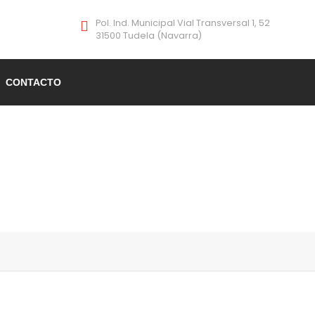
Pol. Ind. Municipal Vial Transversal 1, 52
31500 Tudela (Navarra)
CONTACTO